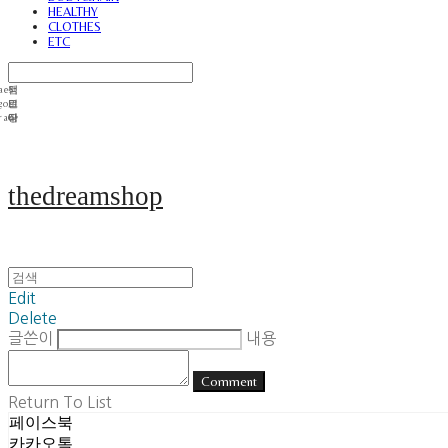
HEALTHY
CLOTHES
ETC
thedreamshop
Edit
Delete
글쓴이
내용
Comment
Return To List
페이스북
카카오톡