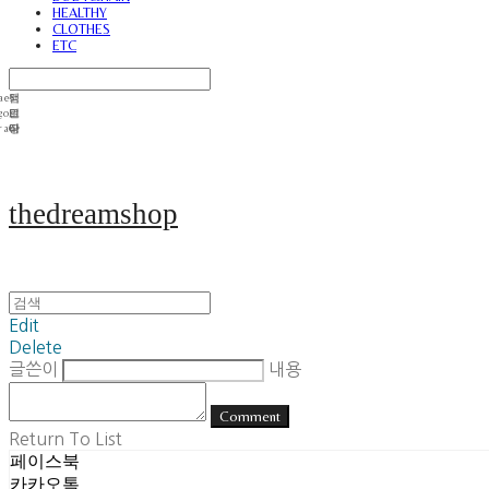
HEALTHY
CLOTHES
ETC
thedreamshop
Edit
Delete
글쓴이
내용
Comment
Return To List
페이스북
카카오톡