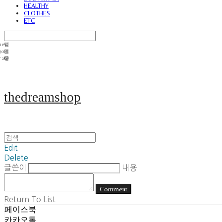
HEALTHY
CLOTHES
ETC
thedreamshop
Edit
Delete
글쓴이
내용
Comment
Return To List
페이스북
카카오톡