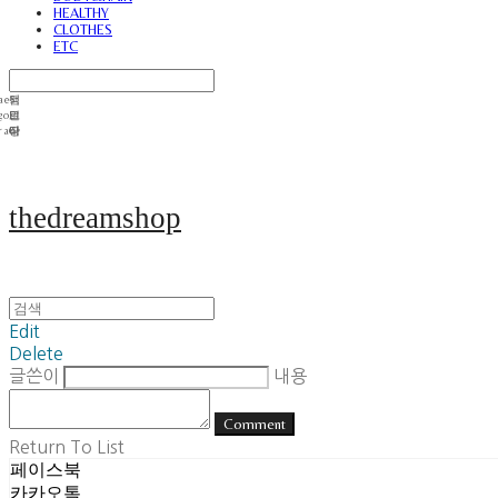
HEALTHY
CLOTHES
ETC
thedreamshop
Edit
Delete
글쓴이
내용
Comment
Return To List
페이스북
카카오톡