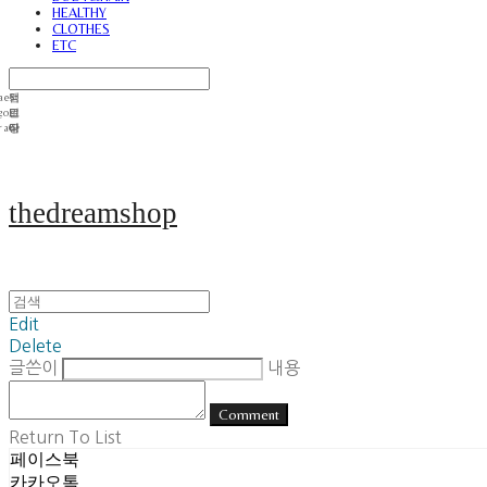
HEALTHY
CLOTHES
ETC
thedreamshop
Edit
Delete
글쓴이
내용
Comment
Return To List
페이스북
카카오톡