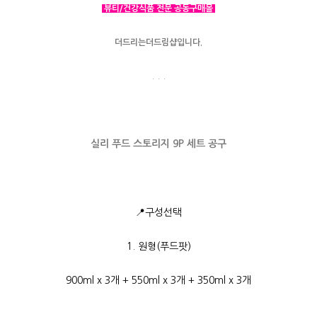
뷰티/건강식품 전문 공동구매몰
더드리는더드림샵입니다.
. . .
실리 푸드 스토리지 9P 세트 공구
📍구성선택
1. 원형(푸드팟)
900ml x 3개
+ 550ml x 3개
+ 350ml x 3개