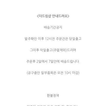
<더드림샵 안내드려요>
배송기간공지
발주확인 이후 12시전 주문건은 당일출고
그이후 익일출고(주말제외)드리며
주문후 2일에서 7일안에 배송드립니다.
(공구중인 일부품목은 오전 10시 마감)
환불정책