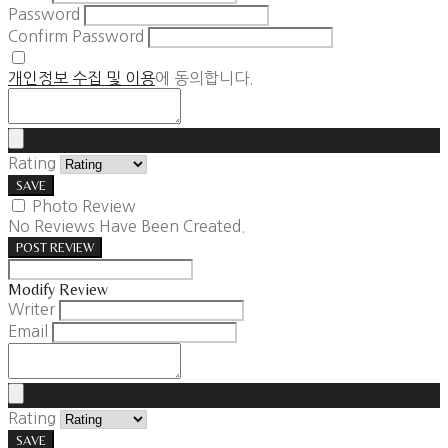
Password
Confirm Password
개인정보 수집 및 이용
에 동의합니다.
Rating
SAVE
Photo Review
No Reviews Have Been Created.
POST REVIEW
Modify Review
Writer
Email
Rating
SAVE