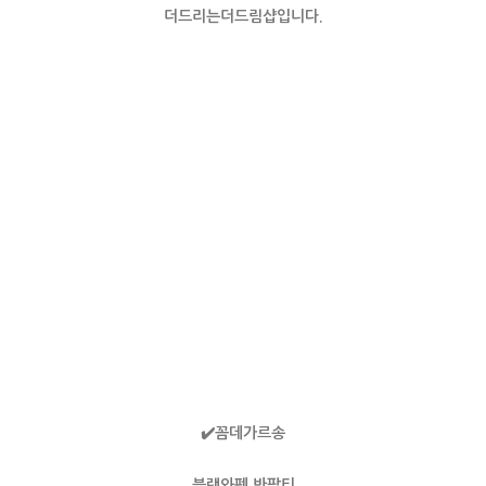
더드리는더드림샵입니다.
✔️꼼데가르송
블랙와펜 반팔티