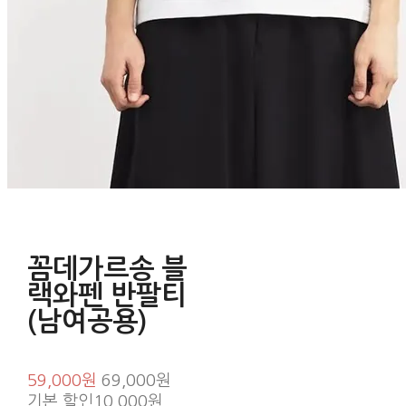
꼼데가르송 블
랙와펜 반팔티
(남여공용)
59,000원
69,000원
기본 할인
10,000원