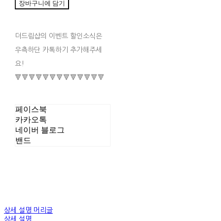
장바구니에 담기
더드림샵의 이벤트 할인소식은
우측하단 카톡하기 추가해주세
요!
🔻🔻🔻🔻🔻🔻🔻🔻🔻🔻🔻🔻🔻
페이스북
카카오톡
네이버 블로그
밴드
상세 설명 머리글
상세 설명