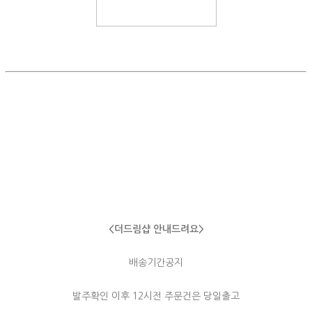
<더드림샵 안내드려요>
배송기간공지
발주확인 이후 12시전 주문건은 당일출고