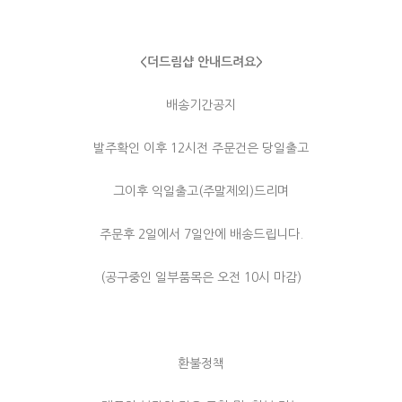
<더드림샵 안내드려요>
배송기간공지
발주확인 이후 12시전 주문건은 당일출고
그이후 익일출고(주말제외)드리며
주문후 2일에서 7일안에 배송드립니다.
(공구중인 일부품목은 오전 10시 마감)
환불정책