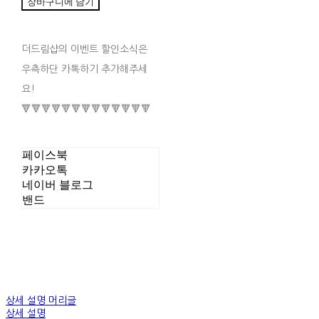
장바구니에 담기
더드림샵의 이벤트 할인소식은
우측하단 카톡하기 추가해주세
요!
🔻🔻🔻🔻🔻🔻🔻🔻🔻🔻🔻🔻🔻
페이스북
카카오톡
네이버 블로그
밴드
상세 설명 머리글
상세 설명