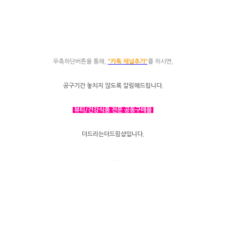
우측하단버튼을 통해,
"카톡 채널추가"
를 하시면,
공구기간 놓치지 않도록 알림해드립니다.
뷰티/건강식품 전문 공동구매몰
더드리는더드림샵입니다.
. . .