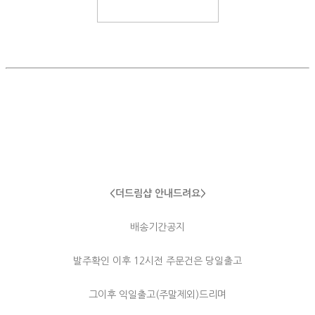
<더드림샵 안내드려요>
배송기간공지
발주확인 이후 12시전 주문건은 당일출고
그이후 익일출고(주말제외)드리며