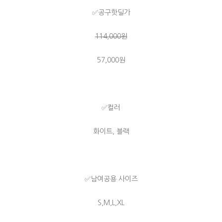
✅공구핫딜가
114,000원
57,000원
✅컬러
화이트, 블랙
✅남여공용 사이즈
S,M,L,XL