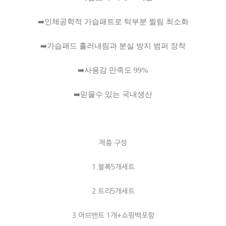
➡️
인체공학적
가습패트로
턱부분
찔림
최소화
➡️
가습패드
흘러내림과
분실
방지
범퍼
장착
➡️
사용감
만족도
99%
➡️
믿을수
있는
국내생산
제품 구성
1.블록5개세트
2.트리5개세트
3.어브밴트 1개+쇼핑백포함