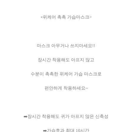
위케어
촉촉
가습마스크
>
<
마스크 아무거나 쓰지마세요!!
장시간 착용해도 아프지 않고
수분이 촉촉한 위케어 가습 마스크로
편안하게 착용하세요~
➡️
장시간
착용해도
귀가
아프지
않은
신축성
➡️
가습효과
최대
10
시간