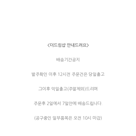
<더드림샵 안내드려요>
배송기간공지
발주확인 이후 12시전 주문건은 당일출고
그이후 익일출고(주말제외)드리며
주문후 2일에서 7일안에 배송드립니다.
(공구중인 일부품목은 오전 10시 마감)