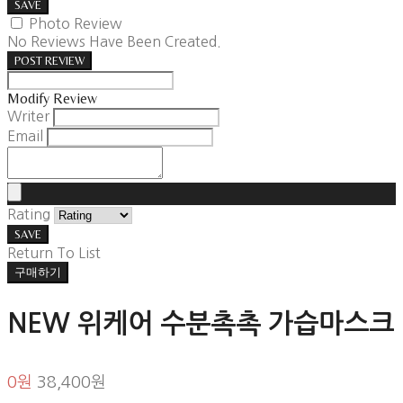
SAVE
Photo Review
No Reviews Have Been Created.
POST REVIEW
Modify Review
Writer
Email
Rating
SAVE
Return To List
구매하기
NEW 위케어 수분촉촉 가습마스크
0원
38,400원