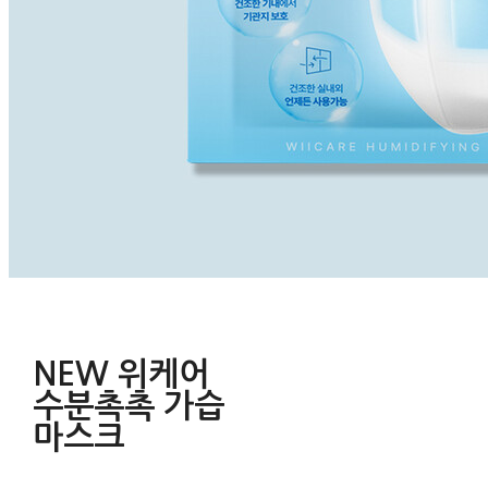
NEW 위케어
수분촉촉 가습
마스크