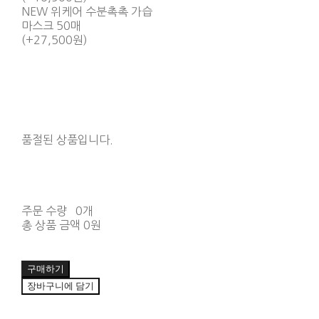
NEW 위케어 수분촉촉 가습
마스크 50매
(+27,500원)
품절된 상품입니다.
주문 수량
0개
총 상품 금액
0원
구매하기
장바구니에 담기