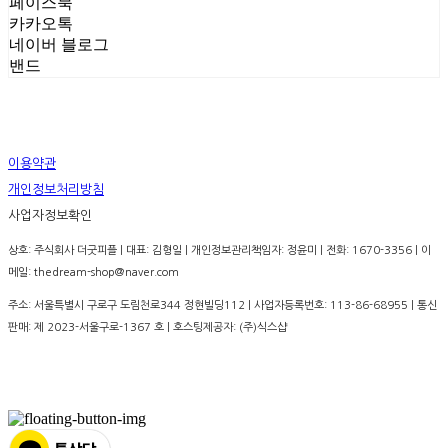
페이스북
카카오톡
네이버 블로그
밴드
이용약관
개인정보처리방침
사업자정보확인
상호: 주식회사 더굿피플 | 대표: 김형일 | 개인정보관리책임자: 정윤미 | 전화: 1670-3356 | 이
메일: thedream-shop@naver.com
주소: 서울특별시 구로구 도림천로344 정현빌딩112 | 사업자등록번호:
113-86-68955
| 통신
판매:
제 2023-서울구로-1367 호
| 호스팅제공자: (주)식스샵