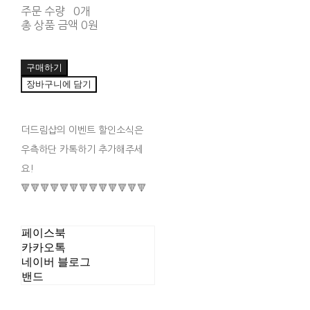
주문 수량
0개
총 상품 금액
0원
구매하기
장바구니에 담기
더드림샵의 이벤트 할인소식은
우측하단 카톡하기 추가해주세
요!
🔻🔻🔻🔻🔻🔻🔻🔻🔻🔻🔻🔻🔻
페이스북
카카오톡
네이버 블로그
밴드