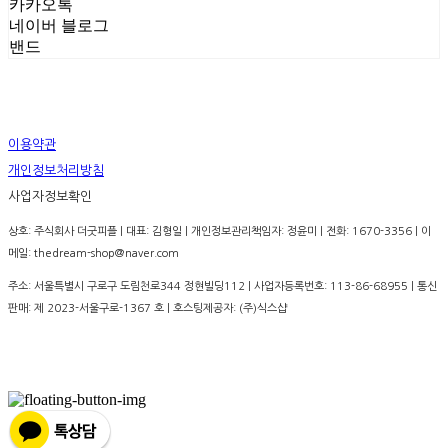
카카오톡
네이버 블로그
밴드
이용약관
개인정보처리방침
사업자정보확인
상호: 주식회사 더굿피플 | 대표: 김형일 | 개인정보관리책임자: 정윤미 | 전화: 1670-3356 | 이
메일: thedream-shop@naver.com
주소: 서울특별시 구로구 도림천로344 정현빌딩112 | 사업자등록번호:
113-86-68955
| 통신
판매:
제 2023-서울구로-1367 호
| 호스팅제공자: (주)식스샵