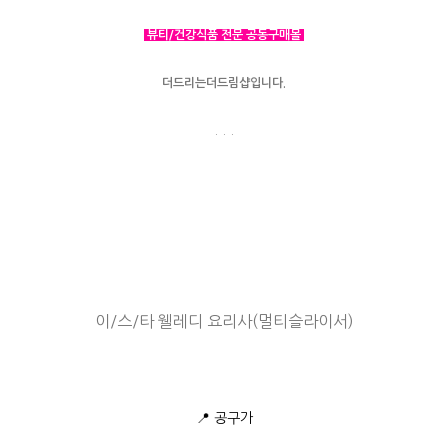
뷰티/건강식품 전문 공동구매몰
더드리는더드림샵입니다.
. . .
이/스/타 웰레디 요리사(멀티슬라이서)
📍 공구가