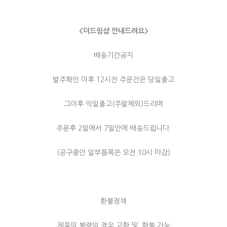
<더드림샵 안내드려요>
배송기간공지
발주확인 이후 12시전 주문건은 당일출고
그이후 익일출고(주말제외)드리며
주문후 2일에서 7일안에 배송드립니다.
(공구중인 일부품목은 오전 10시 마감)
환불정책
제품의 불량의 경우 교환 및, 환불 가능