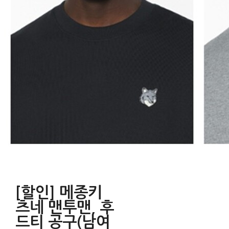
[할인] 메종키
츠네 맨투맨, 후
드티 공구(남여