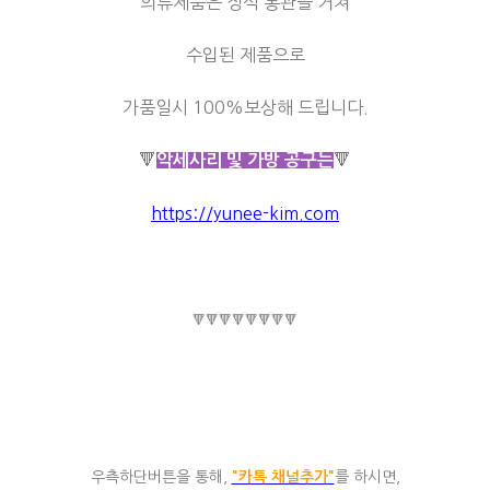
의류제품은 정식 통관을 거쳐
수입된 제품으로
가품일시 100%보상해 드립니다.
🔻
🔻
악세사리 및 가방 공구는
https://yunee-kim.com
🔻🔻🔻🔻🔻🔻🔻🔻
우측하단버튼을 통해,
"카톡 채널추가"
를 하시면,