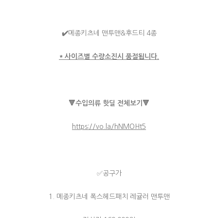
✔️
메종키츠네 맨투맨&후드티 4종
* 사이즈별 수량소진시 품절됩니다.
🔻수입의류 핫딜 전체보기🔻
https://vo.la/hNMOHt5
✅공구가
1. 메종키츠네 폭스헤드패치 레귤러 맨투맨