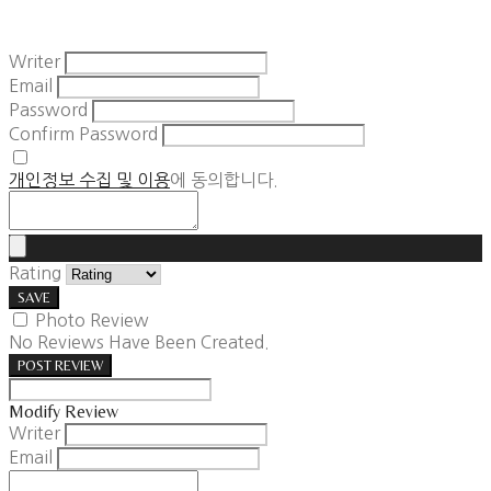
Writer
Email
Password
Confirm Password
개인정보 수집 및 이용
에 동의합니다.
Rating
SAVE
Photo Review
No Reviews Have Been Created.
POST REVIEW
Modify Review
Writer
Email