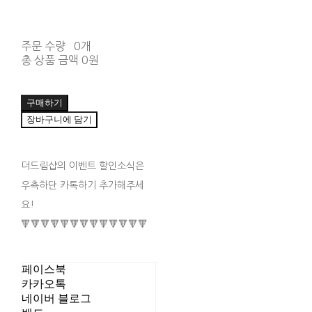
주문 수량
0개
총 상품 금액
0원
구매하기
장바구니에 담기
더드림샵의 이벤트 할인소식은
우측하단 카톡하기 추가해주세
요!
🔻🔻🔻🔻🔻🔻🔻🔻🔻🔻🔻🔻🔻
페이스북
카카오톡
네이버 블로그