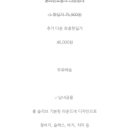
온라인노출가 13만원대
-> 핫딜가 75,900원
추가 다운 최종핫딜가
46,000원
무료배송
✅남녀공용.
롱 슬리브 기본핏 라운드넥 디자인으로
청바지, 슬랙스, 바지, 치마 등