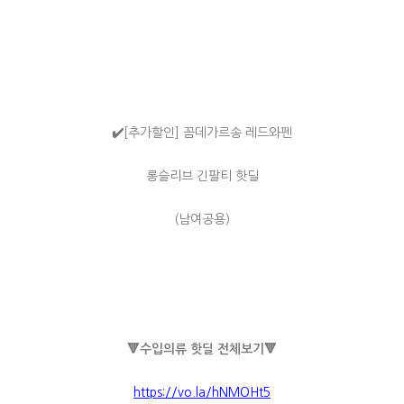
✔️
[추가할인] 꼼데가르송 레드와펜
롱슬리브 긴팔티 핫딜
(남여공용)
🔻
수입의류 핫딜 전체보기
🔻
https://vo.la/hNMOHt5