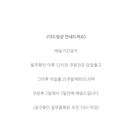
<더드림샵 안내드려요>
배송기간공지
발주확인 이후 12시전 주문건은 당일출고
그이후 익일출고(주말제외)드리며
주문후 2일에서 7일안에 배송드립니다.
(공구중인 일부품목은 오전 10시 마감)