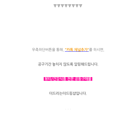
🔻🔻🔻🔻🔻🔻🔻🔻
우측하단버튼을 통해,
"카톡 채널추가"
를 하시면,
공구기간 놓치지 않도록 알림해드립니다.
뷰티/건강식품 전문 공동구매몰
더드리는더드림샵입니다.
. . .