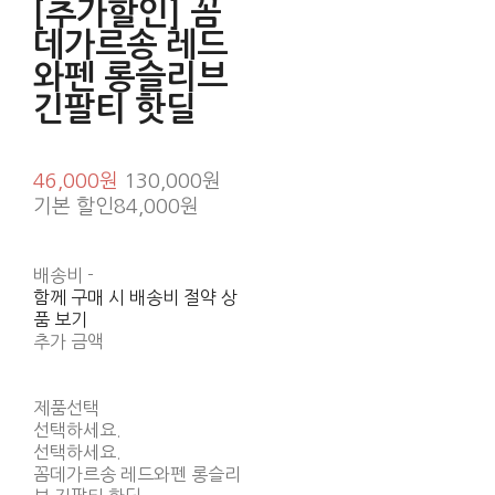
[추가할인] 꼼
데가르송 레드
와펜 롱슬리브
긴팔티 핫딜
46,000원
130,000원
기본 할인
84,000원
배송비
-
함께 구매 시 배송비 절약 상
품 보기
추가 금액
제품선택
선택하세요.
선택하세요.
꼼데가르송 레드와펜 롱슬리