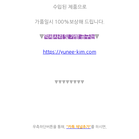
수입된 제품으로
가품일시 100%보상해 드립니다.
🔻
🔻
악세사리 및 가방 공구는
https://yunee-kim.com
🔻🔻🔻🔻🔻🔻🔻🔻
우측하단버튼을 통해,
"카톡 채널추가"
를 하시면,