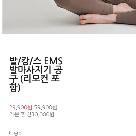
발/캉/스 EMS
발마사지기 공
구 (리모컨 포
함)
29,900원
59,900원
기본 할인
30,000원
배송비
-