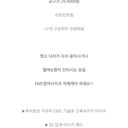
공구가 29,9000원
리모컨포함
*2개 구성부터 무료배송
평소 다리가 자주 뭉치시거나
혈액순환이 안되시는 분들
EMS발마사지로 하체케어 하세요!!
▶️특허받은 저주파 EMS 기술로 근육속까지 마사지
▶️3D 입체 마사지 패드