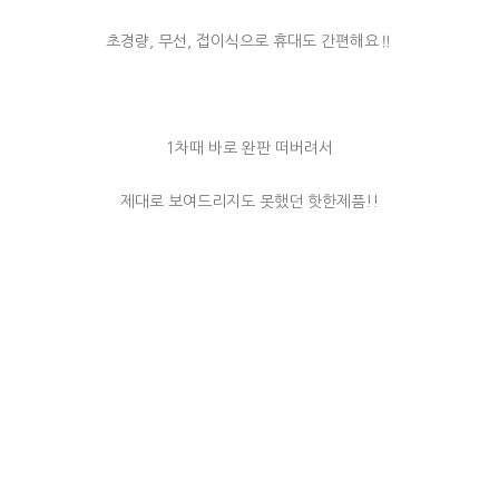
초경량, 무선, 접이식으로 휴대도 간편해요‼️
1차때 바로 완판 떠버려서
제대로 보여드리지도 못했던 핫한제품!!