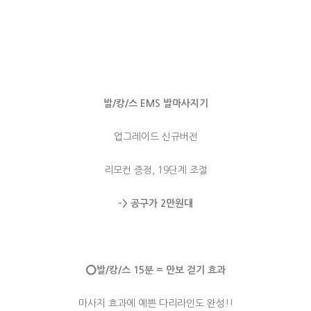
발/캉/스 EMS 발마사지기
업그레이드 신규버전
리모컨 증정, 19단계 조절
-> 공구가 2만원대
⭕️
발/캉/스 15분 = 만보 걷기 효과
마사지 효과에 예쁜 다리라인도 완성!!