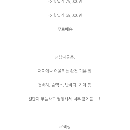
-> 핫딜가 79,000원
-> 핫딜가 69,000원
무료배송
✅남녀공용.
어디에나 어울리는 완전 기본 핏.
청바지, 슬랙스, 반바지, 치마 등.
원단이 부들하고 짱짱해서 너무 맘에듬~~!!
✅색상