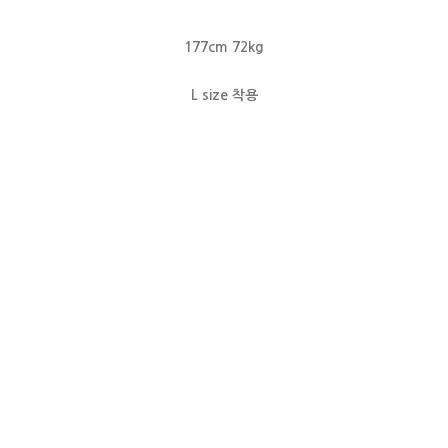
177cm 72kg
L size 착용