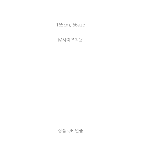
165cm, 66size
M사이즈착용
정품 QR 인증