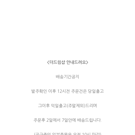
<더드림샵 안내드려요>
배송기간공지
발주확인 이후 12시전 주문건은 당일출고
그이후 익일출고(주말제외)드리며
주문후 2일에서 7일안에 배송드립니다.
(공구중인 일부품목은 오전 10시 마감)