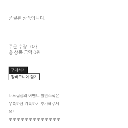
품절된 상품입니다.
주문 수량
0개
총 상품 금액
0원
구매하기
장바구니에 담기
더드림샵의 이벤트 할인소식은
우측하단 카톡하기 추가해주세
요!
🔻🔻🔻🔻🔻🔻🔻🔻🔻🔻🔻🔻🔻