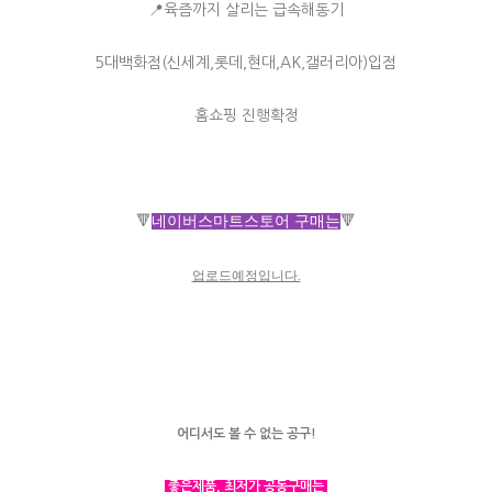
📍육즘까지 살리는 급속해동기
5대백화점(신세계,롯데,현대,AK,갤러리아)입점
홈쇼핑 진행확정
🔻
네이버스마트스토어 구매는
🔻
업로드예정입니다.
어디서도 볼 수 없는 공구!
좋은제품, 최저가 공동구매는