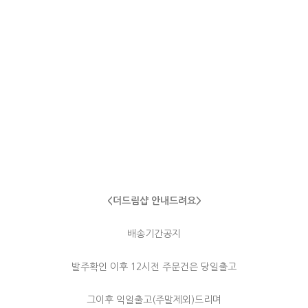
<더드림샵 안내드려요>
배송기간공지
발주확인 이후 12시전 주문건은 당일출고
그이후 익일출고(주말제외)드리며