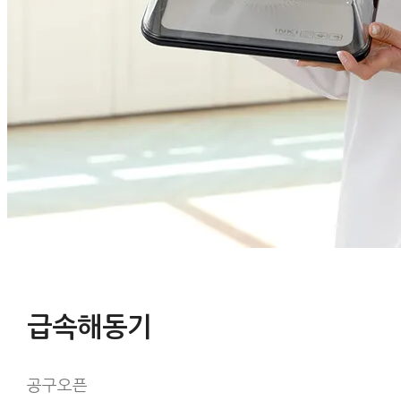
급속해동기
공구오픈