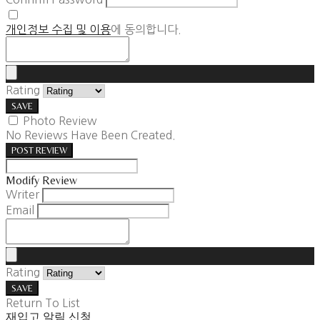
개인정보 수집 및 이용
에 동의합니다.
Rating
SAVE
Photo Review
No Reviews Have Been Created.
POST REVIEW
Modify Review
Writer
Email
Rating
SAVE
Return To List
재입고 알림 신청