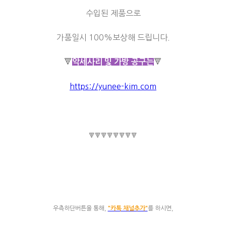
수입된 제품으로
가품일시 100%보상해 드립니다.
🔻
🔻
악세사리 및 가방 공구는
https://yunee-kim.com
🔻🔻🔻🔻🔻🔻🔻🔻
우측하단버튼을 통해,
"카톡 채널추가"
를 하시면,