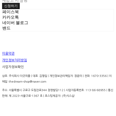
재입고 시 알림
신청하기
페이스북
카카오톡
네이버 블로그
밴드
이용약관
개인정보처리방침
사업자정보확인
상호: 주식회사 더굿피플 | 대표: 김형일 | 개인정보관리책임자: 정윤미 | 전화: 1670-3356 | 이
메일: thedream-shop@naver.com
주소: 서울특별시 구로구 도림천로344 정현빌딩112 | 사업자등록번호:
113-86-68955
| 통신
판매:
제 2023-서울구로-1367 호
| 호스팅제공자: (주)식스샵