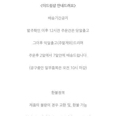
<더드림샵 안내드려요>
배송기간공지
발주확인 이후 12시전 주문건은 당일출고
그이후 익일출고(주말제외)드리며
주문후 2일에서 7일안에 배송드립니다.
(공구중인 일부품목은 오전 10시 마감)
환불정책
제품의 불량의 경우 교환 및, 환불 가능