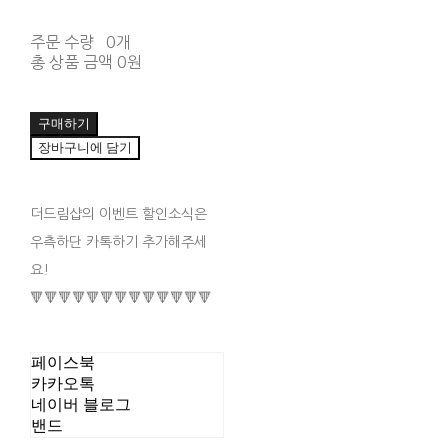
주문 수량
0개
총 상품 금액
0원
구매하기
장바구니에 담기
더드림샵의 이벤트 할인소식은
우측하단 카톡하기 추가해주세
요!
🔻🔻🔻🔻🔻🔻🔻🔻🔻🔻🔻🔻🔻
페이스북
카카오톡
네이버 블로그
밴드