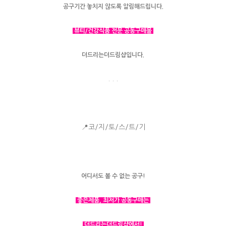
공구기간 놓치지 않도록 알림해드립니다.
뷰티/건강식품 전문 공동구매몰
더드리는더드림샵입니다.
. . .
📍코/지/토/스/트/기
어디서도 볼 수 없는 공구!
좋은제품, 최저가 공동구매는
더드리는더드림샵에서!