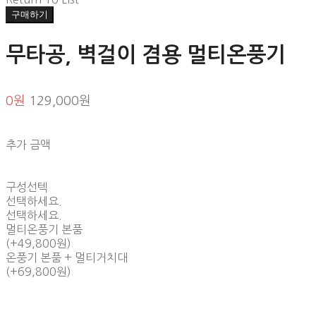
구매하기
무타공, 벽걸이 겸용 멀티온풍기
0원
129,000원
추가 금액
구성선텍
선택하세요.
선택하세요.
멀티온풍기 본품
(+49,800원)
온풍기 본품 + 멀티거치대
(+69,800원)