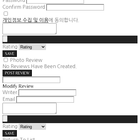
Password
Confirm Password
개인정보 수집 및 이용
에 동의합니다.
Rating
SAVE
Photo Review
No Reviews Have Been Created.
POST REVIEW
Modify Review
Writer
Email
Rating
SAVE
Return To List