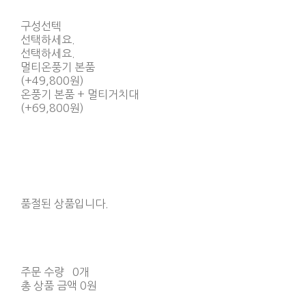
구성선텍
선택하세요.
선택하세요.
멀티온풍기 본품
(+49,800원)
온풍기 본품 + 멀티거치대
(+69,800원)
품절된 상품입니다.
주문 수량
0개
총 상품 금액
0원