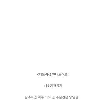
<더드림샵 안내드려요>
배송기간공지
발주확인 이후 12시전 주문건은 당일출고