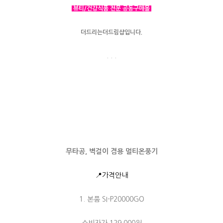
뷰티/건강식품 전문 공동구매몰
더드리는더드림샵입니다.
. . .
무타공, 벽걸이 겸용 멀티온풍기
📍가격안내
1. 본품 SI-P20000GO