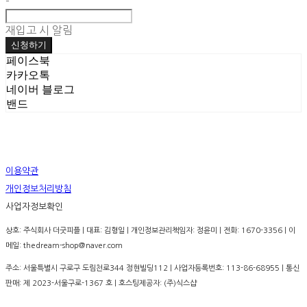
-
재입고 시 알림
신청하기
페이스북
카카오톡
네이버 블로그
밴드
이용약관
개인정보처리방침
사업자정보확인
상호: 주식회사 더굿피플 | 대표: 김형일 | 개인정보관리책임자: 정윤미 | 전화: 1670-3356 | 이
메일: thedream-shop@naver.com
주소: 서울특별시 구로구 도림천로344 정현빌딩112 | 사업자등록번호:
113-86-68955
| 통신
판매:
제 2023-서울구로-1367 호
| 호스팅제공자: (주)식스샵