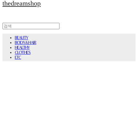
thedreamshop
BEAUTY
BODY&HAIR
HEALTHY
CLOTHES
ETC