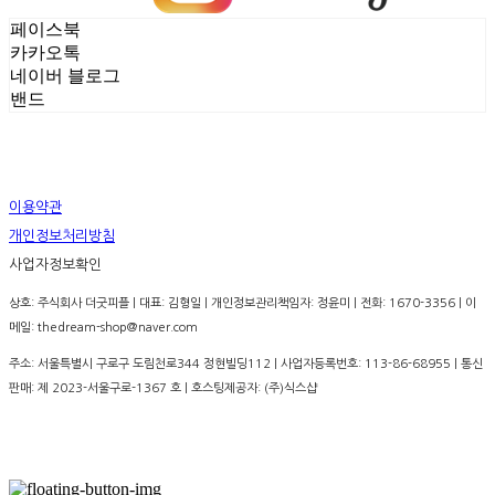
페이스북
카카오톡
네이버 블로그
밴드
이용약관
개인정보처리방침
사업자정보확인
상호: 주식회사 더굿피플 | 대표: 김형일 | 개인정보관리책임자: 정윤미 | 전화: 1670-3356 | 이
메일: thedream-shop@naver.com
주소: 서울특별시 구로구 도림천로344 정현빌딩112 | 사업자등록번호:
113-86-68955
| 통신
판매:
제 2023-서울구로-1367 호
| 호스팅제공자: (주)식스샵