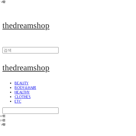
thedreamshop
thedreamshop
BEAUTY
BODY&HAIR
HEALTHY
CLOTHES
ETC